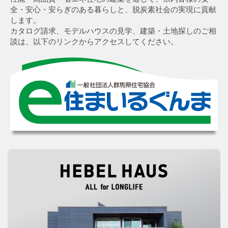
全・安心・安らぎのある暮らしと、脱炭素社会の実現に貢献
します。
カタログ請求、モデルハウスの見学、建築・土地探しのご相
談は、以下のリンクからアクセスしてください。