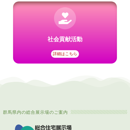
社会貢献活動
詳細はこちら
群馬県内の総合展示場のご案内