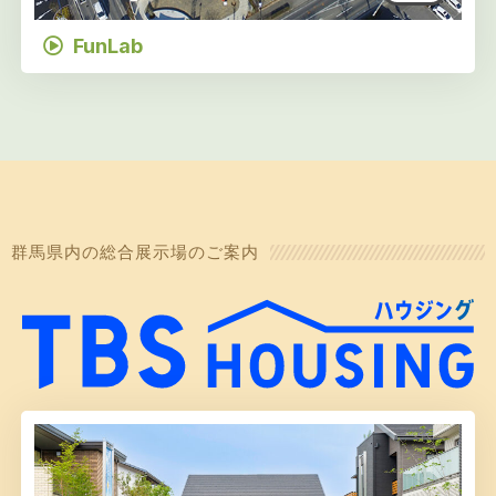
FunLab
群馬県内の総合展示場のご案内