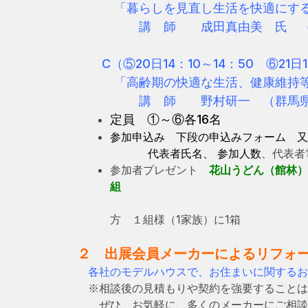
「暮らしを見直し生活を快適に
す
講 師 成田真由美 氏 （空
C（⑤20日14：10～14：50 ⑥21日1
「高齢期の快適な生活、健康維持等
講 師 野村研一 （群馬県
定員 ①～⑥各16名
参加申込み 下段の申込みフォ
代表者氏名、 参加人数
、代表者
参加者プレゼント
花山うどん（館林）
組
6コマの時間帯のう
方 １組様（1家族）に1箱
２ 出展会員メーカーによるリフォ
各社のモデルハウスで、お住まいに関するお
※相談後の見積もりや契約を強要することは
ぜひ、
お気軽に、多くのメーカーにご相談