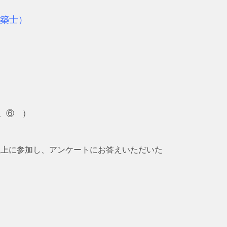
築士）
（受付時間10：00～16：30）
、⑥ ）
ートにお答えいただいた