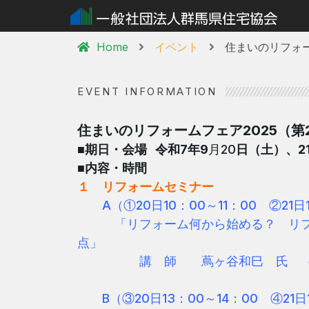
Home
イベント
住まいのリフォ
EVENT INFORMATION
住まいのリフォームフェア2025（第
■期日・会場 令和7
年9
月20
日（土）、2
■内容・時間
１ リフォームセミナー
A（①20日10：00～11：00 ②21日
「リフォーム何から始める？ リフォ
点」
講 師 蔦ヶ谷和巳 氏 （ファイ
B（③20日13：00～14：00 ④21日1